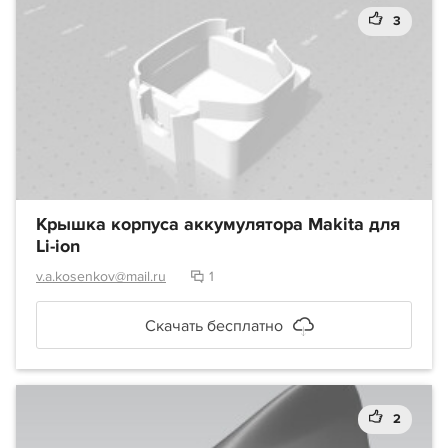
3
Крышка корпуса аккумулятора Makita для
Li-ion
v.a.kosenkov@mail.ru
1
Скачать бесплатно
2