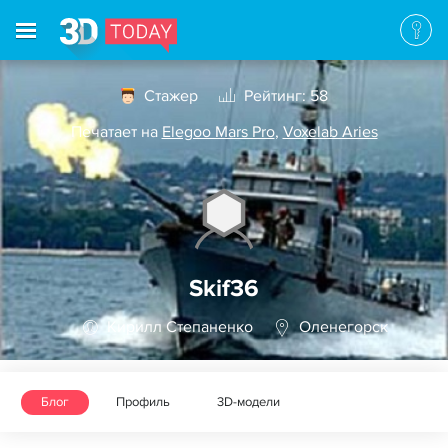
Стажер
Рейтинг: 58
Печатает на
Elegoo Mars Pro
,
Voxelab Aries
Skif36
Кирилл Степаненко
Оленегорск
Блог
Профиль
3D-модели