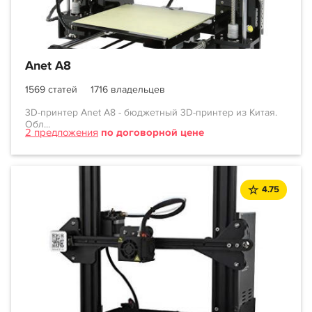
Anet A8
1569 статей
1716 владельцев
3D-принтер Anet A8 - бюджетный 3D-принтер из Китая.
Обл...
2 предложения
по договорной цене
4.75