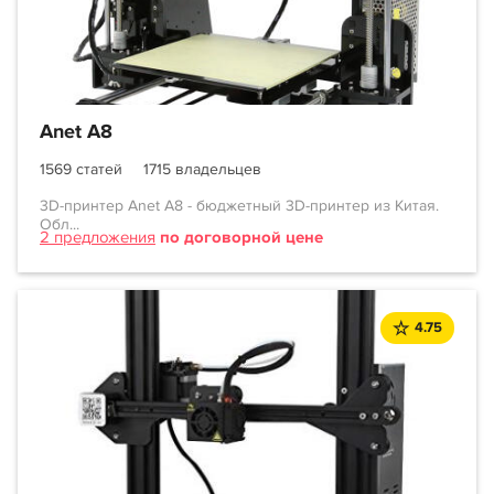
Anet A8
1569 статей
1715 владельцев
3D-принтер Anet A8 - бюджетный 3D-принтер из Китая.
Обл...
2 предложения
по договорной цене
4.75