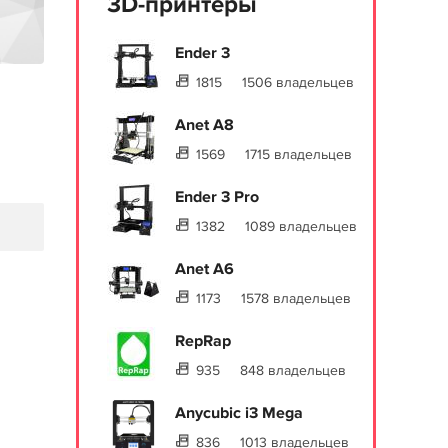
3D-принтеры
Ender 3
1815
1506 владельцев
Anet A8
1569
1715 владельцев
Ender 3 Pro
1382
1089 владельцев
Anet A6
1173
1578 владельцев
RepRap
935
848 владельцев
Anycubic i3 Mega
836
1013 владельцев