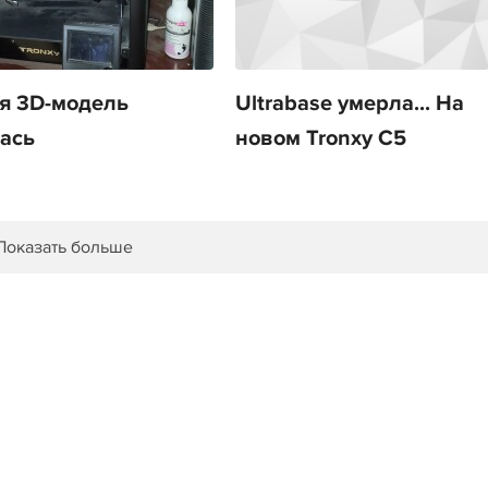
я 3D-модель
Ultrabase умерла... На
ась
новом Tronxy C5
Показать больше