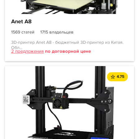
Anet A8
1569 статей
1715 владельцев
3D-принтер Anet A8 - бюджетный 3D-принтер из Китая.
Обл...
2 предложения
по договорной цене
4.75