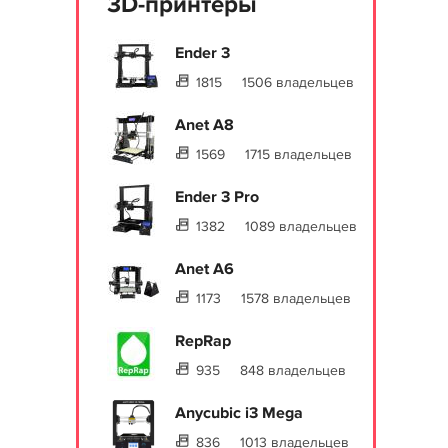
3D-принтеры
Ender 3
1815
1506 владельцев
Anet A8
1569
1715 владельцев
Ender 3 Pro
1382
1089 владельцев
Anet A6
1173
1578 владельцев
RepRap
935
848 владельцев
Anycubic i3 Mega
836
1013 владельцев