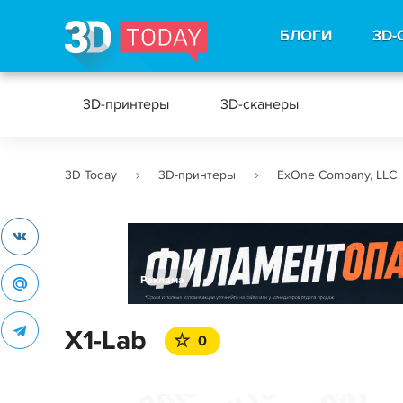
БЛОГИ
3D-
3D-принтеры
3D-сканеры
3D Today
3D-принтеры
ExOne Company, LLC
Реклама
X1-Lab
0