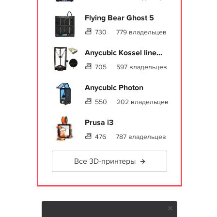
Flying Bear Ghost 5
730
779 владельцев
Anycubic Kossel line...
705
597 владельцев
Anycubic Photon
550
202 владельцев
Prusa i3
476
787 владельцев
Все 3D-принтеры