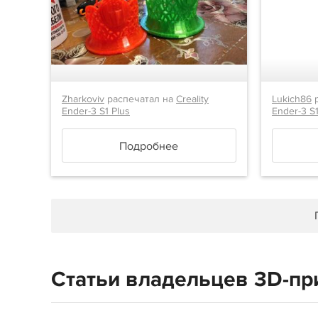
Zharkoviv
распечатал на
Creality
Lukich86
р
Ender-3 S1 Plus
Ender-3 S1
Подробнее
Статьи владельцев 3D-прин