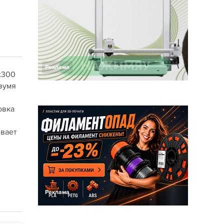
Реклама
х300
вумя
овка
ивает
Реклама