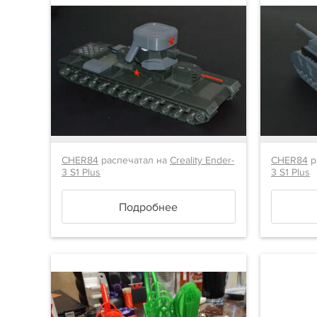
CHER84
распечатал на
Creality Ender-
CHER84
р
3 S1 Plus
3 S1 Plus
Подробнее