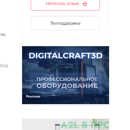
Написать отзыв
м
Техподдержка
тик,
y.ru
Реклама