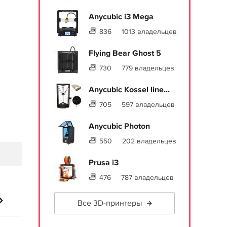
Anycubic i3 Mega
836
1013 владельцев
Flying Bear Ghost 5
730
779 владельцев
Anycubic Kossel line...
705
597 владельцев
Anycubic Photon
550
202 владельцев
Prusa i3
476
787 владельцев
»
Все 3D-принтеры