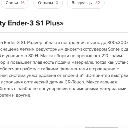
Статьи
16
Отзывы
0
Владельцы
32
y Ender-3 S1 Plus»
ра Ender-3 S1. Размер области построения вырос до 300х300
снащена легким редукторным директ-экструдером Sprite c д
и усилием в 80 Н. Масса сборки не превышает 210 грамм.
ор и повышает плавность подачи материала, тогда как устан
облегчает работу с гибкими филаментами в сравнении с
ая система унаследована от Ender-3 S1: 3D-принтер выстра
, используя оптический датчик CR-Touch. Максимальная
работать с наиболее популярными полимерными материалами,
етан и другие.