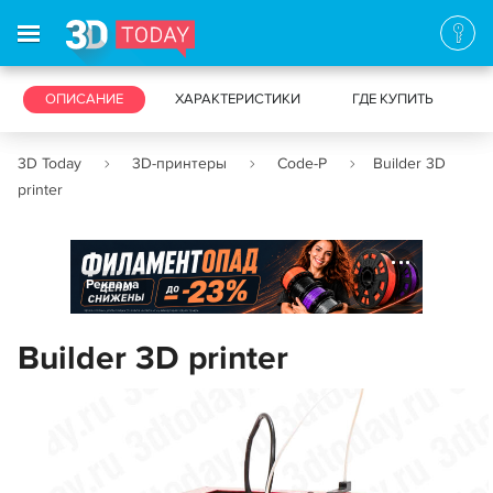
3D-ПРИНТЕРЫ
ОПИСАНИЕ
ХАРАКТЕРИСТИКИ
3D-СКАНЕРЫ
ГДЕ КУПИТЬ
3D Today
3D-принтеры
Code-P
Builder 3D
printer
Реклама
Builder 3D printer