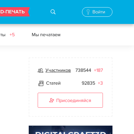
3D-ПЕЧАТЬ
Войти
еты
+5
Мы печатаем
Участников
738544
+187
Статей
92835
+3
Присоединяйся