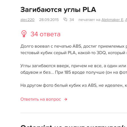
Загибаются углы PLA
alec220
28.09.2015
34
печатает на
Alekmaker E
,
34 ответа
Долго воевал с печатью ABS, достиг приемлемых ре
тестовый кубик серый PLA, какой-то 3DQ, который м
Углы загибаются вверх, причем не все, а один или 
обдувом и без... При 185 вроде получше (он на фот
На другом фото белый кубик из ABS, не идеален, ко
Ответить на вопрос