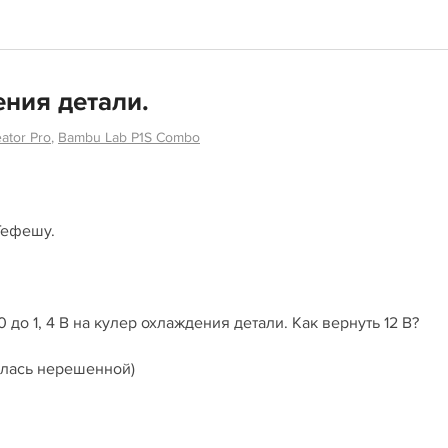
ния детали.
tor Pro
,
Bambu Lab P1S Combo
Гефешу.
до 1, 4 В на кулер охлаждения детали. Как вернуть 12 В?
алась нерешенной)