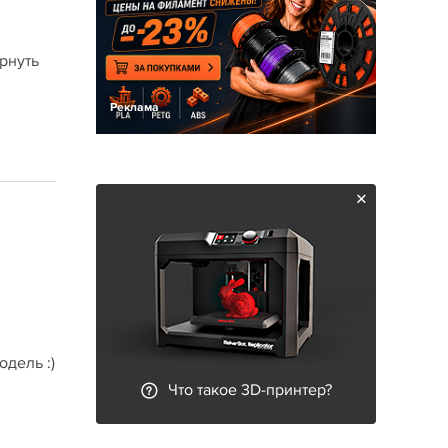
рнуть
Реклама
одель :)
Что такое 3D-принтер?