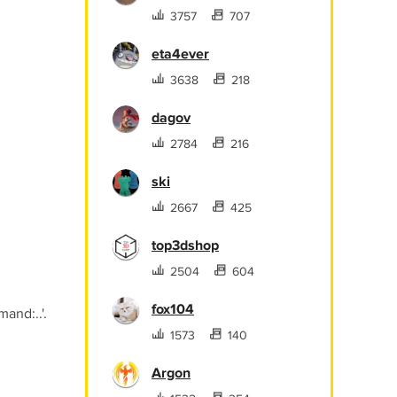
3757
707
eta4ever
3638
218
dagov
2784
216
ski
2667
425
top3dshop
2504
604
fox104
nd:..'.
1573
140
Argon