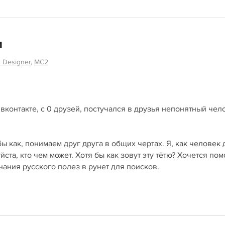
и
 Designer
,
MC2
вконтакте, с 0 друзей, постучался в друзья непонятный чел
 как, понимаем друг друга в общих чертах. Я, как человек
йста, кто чем может. Хотя бы как зовут эту тётю? Хочется по
нания русского полез в рунет для поисков.