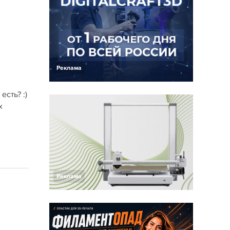
Реклама
сть? :)
х
Реклама