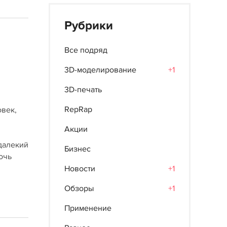
Рубрики
Все подряд
3D-моделирование
+1
3D-печать
RepRap
овек,
Акции
 далекий
Бизнес
мочь
Новости
+1
Обзоры
+1
Применение