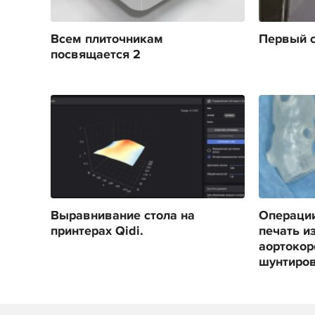
Всем плиточникам
Первый с
посвящается 2
Выравнивание стола на
Операции
принтерах Qidi.
печать и
аортокор
шунтиро