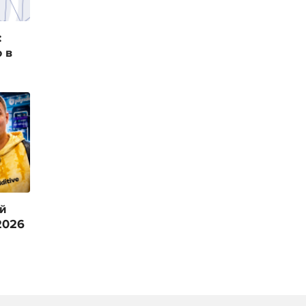
:
о в
й
2026