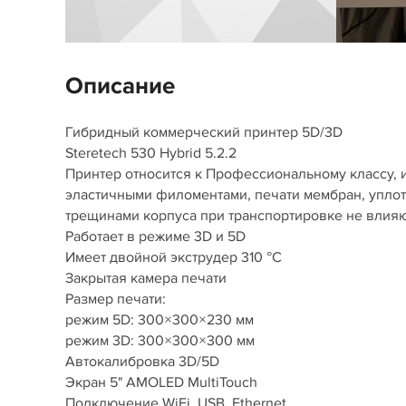
Описание
Гибридный коммерческий принтер 5D/3D
Steretech 530 Hybrid 5.2.2
Принтер относится к Профессиональному классу,
эластичными филоментами, печати мембран, уплотн
трещинами корпуса при транспортировке не влияю
Работает в режиме 3D и 5D
Имеет двойной экструдер 310 °С
Закрытая камера печати
Размер печати:
режим 5D: 300×300×230 мм
режим 3D: 300×300×300 мм
Автокалибровка 3D/5D
Экран 5" AMOLED MultiTouch
Подключение WiFi, USB, Ethernet