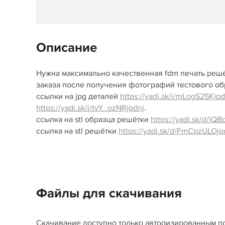
Описание
Нужна максимально качественная fdm печать решёт
заказа после получения фотографий тестового об
ссылки на jpg деталей
https://yadi.sk/i/mLogS25Kjp
https://yadi.sk/i/tvY_ozNRjpdnj
.
ссылка на stl образца решётки
https://yadi.sk/d/lQ
ссылка на stl решётки
https://yadi.sk/d/FmCpzULOjp
Файлы для скачивания
Скачивание доступно только авторизированным п