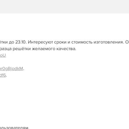
ки до 23.10. Интересуют сроки и стоимость изготовления. О
разца решётки желаемого качества.
doU
Bpr0gBjpdkM
.
df6
.
ользователям.