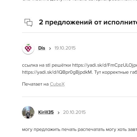
2 предложений от исполнит
Dis
19.10.2015
ссылка на stl решётки https://yadi.sk/d/FmCpzULOjp
https://yadi.sk/d/lQBpr0gBjpdkM. Тут корректные га
Печатает на
CubeX
Kirill35
20.10.2015
могу предложить печать распечатать могу хоть завтр