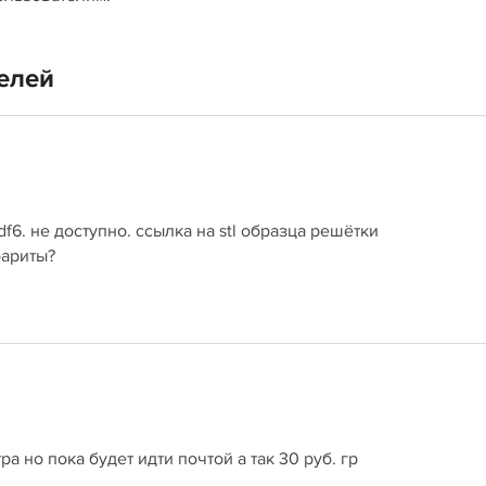
елей
df6. не доступно. ссылка на stl образца решётки
бариты?
а но пока будет идти почтой а так 30 руб. гр