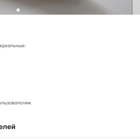
зеркальные.
ользователям.
елей