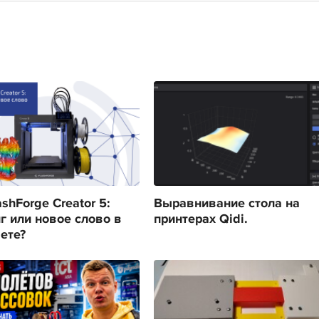
shForge Creator 5:
Выравнивание стола на
г или новое слово в
принтерах Qidi.
ете?