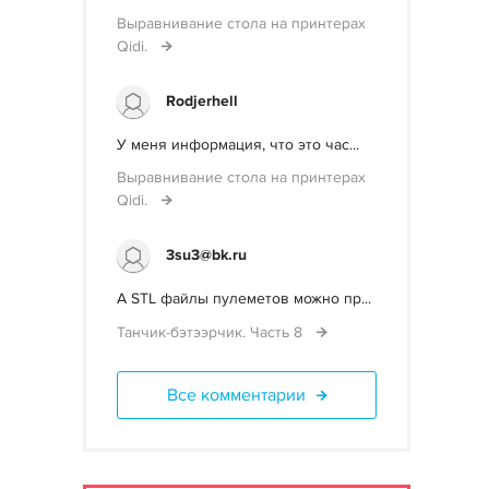
Выравнивание стола на принтерах
Qidi.
Rodjerhell
У меня информация, что это час...
Выравнивание стола на принтерах
Qidi.
3su3@bk.ru
А STL файлы пулеметов можно пр...
Танчик-бэтээрчик. Часть 8
Все комментарии