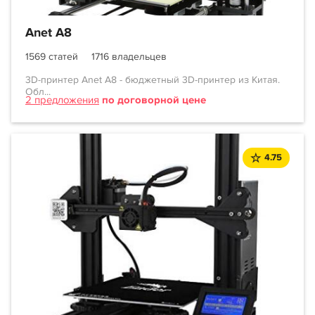
Anet A8
1569 статей
1716 владельцев
3D-принтер Anet A8 - бюджетный 3D-принтер из Китая.
Обл...
2 предложения
по договорной цене
4.75