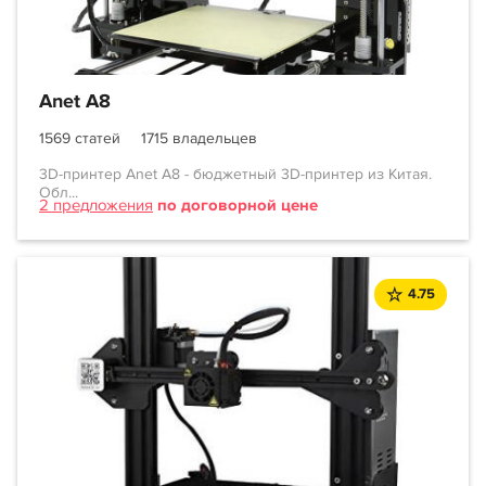
Anet A8
1569 статей
1715 владельцев
3D-принтер Anet A8 - бюджетный 3D-принтер из Китая.
Обл...
2 предложения
по договорной цене
4.75