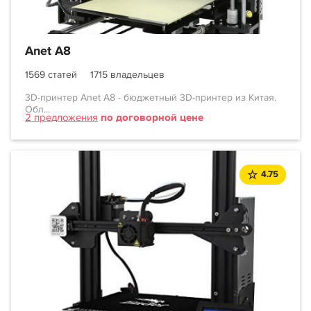
Anet A8
1569 статей
1715 владельцев
3D-принтер Anet A8 - бюджетный 3D-принтер из Китая.
Обл...
2 предложения
по договорной цене
4.75