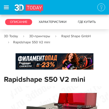
3D-ПРИНТЕРЫ
ОПИСАНИЕ
ХАРАКТЕРИСТИКИ
3D-СКАНЕРЫ
ГДЕ КУПИТЬ
3D Today
3D-принтеры
Rapid Shape GmbH
Rapidshape S50 V2 mini
Реклама
Rapidshape S50 V2 mini