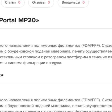
Статьи
0
Отзывы
0
Владельцы
0
Portal MP20»
йного наплавления полимерных филаментов (FDM/FFF). Сист
м с боуденовской подачей материала, печать осуществляет
стеклянным столиком с разогревом платформы в течение п
ия и система фильтрации воздуха.
0»
йного наплавления полимерных филаментов (FDM/FFF). Сист
м с боуденовской подачей материала, печать осуществляет
стеклянным столиком с разогревом платформы в течение п