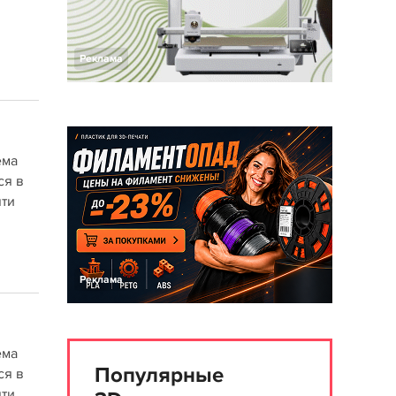
Реклама
ема
ся в
яти
Реклама
ема
Популярные
ся в
яти