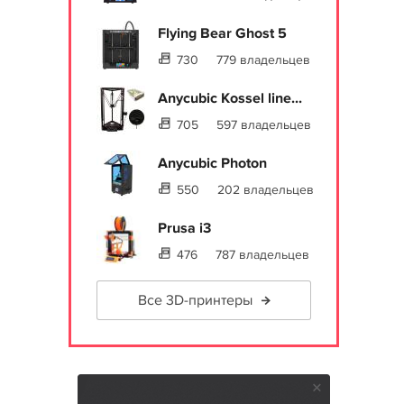
Flying Bear Ghost 5
730
779 владельцев
Anycubic Kossel line...
705
597 владельцев
Anycubic Photon
550
202 владельцев
Prusa i3
476
787 владельцев
Все 3D-принтеры