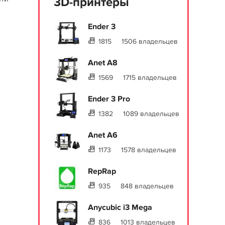
3D-принтеры
Ender 3
1815
1506 владельцев
Anet A8
1569
1715 владельцев
Ender 3 Pro
1382
1089 владельцев
Anet A6
1173
1578 владельцев
RepRap
935
848 владельцев
Anycubic i3 Mega
836
1013 владельцев