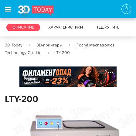
3D-ПРИНТЕРЫ
ОПИСАНИЕ
ХАРАКТЕРИСТИКИ
3D-СКАНЕРЫ
ГДЕ КУПИТЬ
3D Today
3D-принтеры
Fochif Mechatronics
Technology Co., Ltd
LTY-200
Реклама
LTY-200