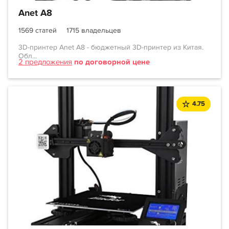
Anet A8
1569 статей
1715 владельцев
3D-принтер Anet A8 - бюджетный 3D-принтер из Китая.
Обл...
2 предложения
по договорной цене
4.75