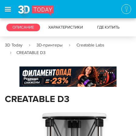
3D-ПРИНТЕРЫ
ОПИСАНИЕ
ХАРАКТЕРИСТИКИ
3D-СКАНЕРЫ
ГДЕ КУПИТЬ
3D Today
3D-принтеры
Creatable Labs
CREATABLE D3
Реклама
CREATABLE D3