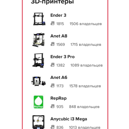
3D-принтеры
Ender 3
1815
1506 владельцев
Anet A8
1569
1715 владельцев
Ender 3 Pro
1382
1089 владельцев
Anet A6
1173
1578 владельцев
RepRap
935
848 владельцев
Anycubic i3 Mega
836
1013 владельцев