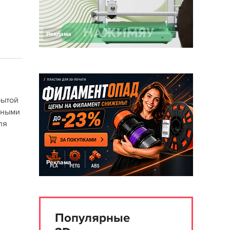
Реклама
рытой
нными
ля
Реклама
Популярные