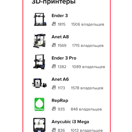
3D-принтеры
Ender 3
1815
1506 владельцев
Anet A8
1569
1715 владельцев
Ender 3 Pro
1382
1089 владельцев
Anet A6
1173
1578 владельцев
RepRap
935
848 владельцев
Anycubic i3 Mega
836
1013 владельцев