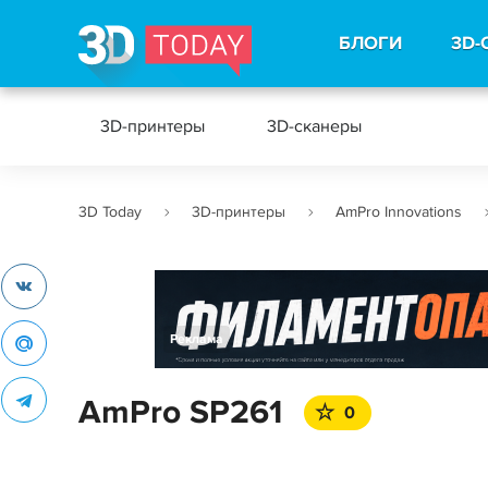
БЛОГИ
3D-
3D-принтеры
3D-сканеры
3D Today
3D-принтеры
AmPro Innovations
Реклама
AmPro SP261
0