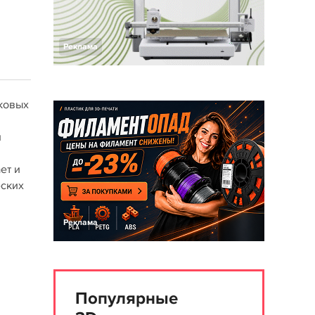
Реклама
ковых
и
ет и
еских
Реклама
Популярные