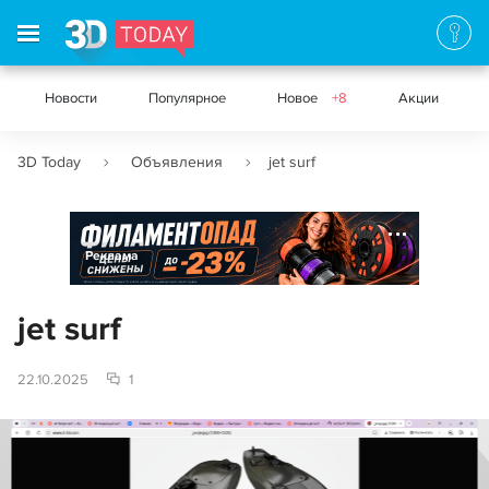
Новости
Популярное
Новое
+8
Акции
3D Today
Объявления
jet surf
Реклама
jet surf
22.10.2025
1