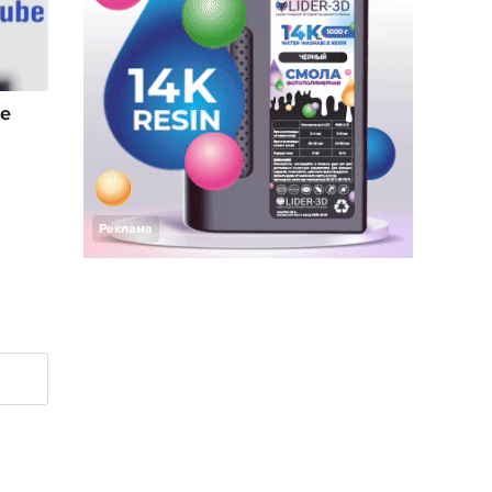
фе
Реклама