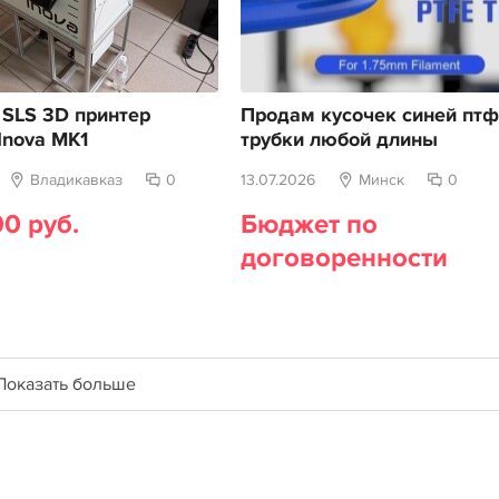
SLS 3D принтер
Продам кусочек синей пт
Inova MK1
трубки любой длины
Владикавказ
0
13.07.2026
Минск
0
0 руб.
Бюджет по
договоренности
Показать больше