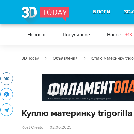
БЛОГИ
3D-
Новости
Популярное
Новое
+13
3D Today
Объявления
Куплю материнку trigor
Реклама
Куплю материнку trigorilla
Rost Creator
02.06.2025