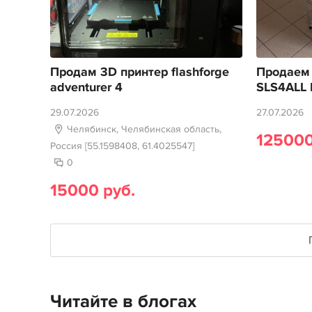
Продам 3D принтер flashforge
Продаем 
adventurer 4
SLS4ALL 
29.07.2026
27.07.2026
Челябинск, Челябинская область,
125000
Россия [55.1598408, 61.4025547]
0
15000 руб.
Читайте в блогах