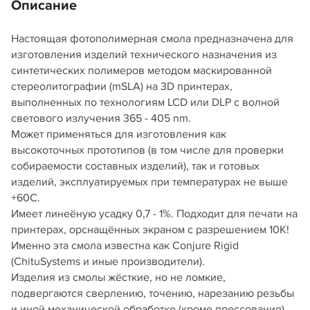
Описание
Настоящая фотополимерная смола предназначена для
изготовления изделий технического назначения из
синтетических полимеров методом маскированной
стереолитографии (mSLA) на 3D принтерах,
выполненных по технологиям LCD или DLP с волной
светового излучения 365 - 405 nm.
Может применяться для изготовления как
высокоточных прототипов (в том числе для проверки
собираемости составных изделий), так и готовых
изделий, эксплуатируемых при температурах не выше
+60С.
Имеет линеёную усадку 0,7 - 1%. Подходит для печати на
принтерах, орснащённых экраном с разрешением 10К!
Именно эта смола известна как Conjure Rigid
(ChituSystems и иные производители).
Изделия из смолы жёсткие, но не ломкие,
подвергаются сверлению, точению, нарезанию резьбы
и иной механической обработке (кроме прессования).​