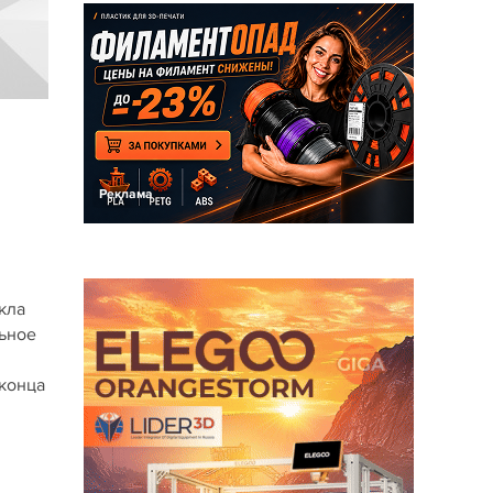
Реклама
кла
льное
 конца