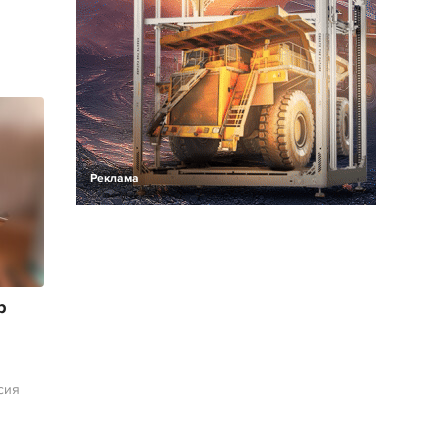
Реклама
р
сия