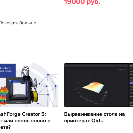
19000 руб.
Показать больше
shForge Creator 5:
Выравнивание стола на
г или новое слово в
принтерах Qidi.
ете?