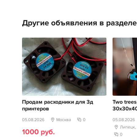
Другие объявления в раздел
Продам расходники для 3д
Two trees
принтеров
30х30х4
05.08.2026
Москва
0
05.08.2026
Липецк,
1000 руб.
0