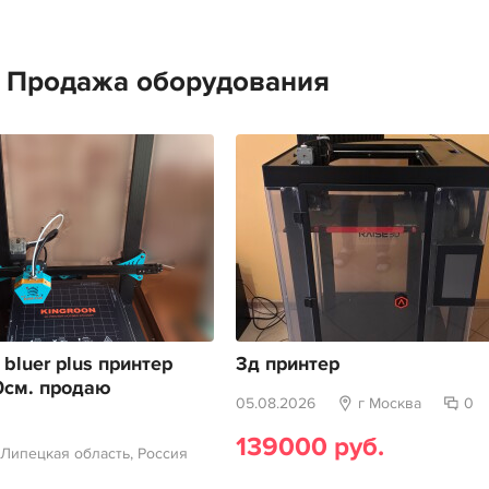
е Продажа оборудования
 bluer plus принтер
3д принтер
0см. продаю
05.08.2026
г Москва
0
139000 руб.
 Липецкая область, Россия