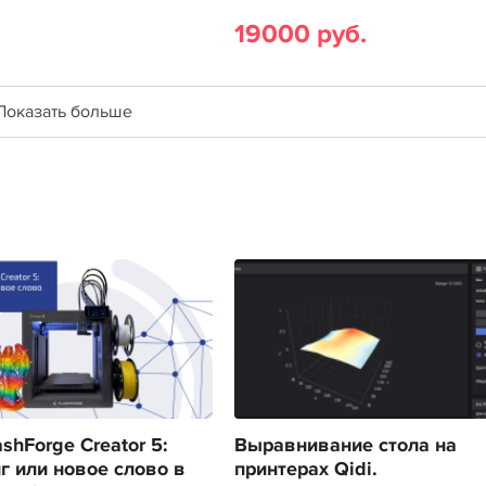
19000 руб.
Показать больше
shForge Creator 5:
Выравнивание стола на
г или новое слово в
принтерах Qidi.