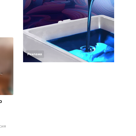
Реклама
р
сия