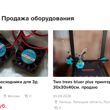
е Продажа оборудования
асходники для 3д
Two trees bluer plus принте
в
30х30х40см. продаю
Москва
0
05.08.2026
Липецк, Липецкая область, Рос
уб.
0