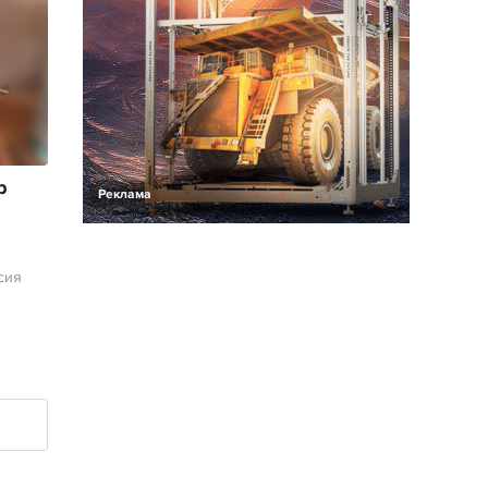
р
Реклама
сия