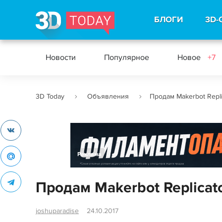
БЛОГИ
3D-
Новости
Популярное
Новое
+7
3D Today
Объявления
Продам Makerbot Repli
Реклама
Продам Makerbot Replicato
joshuparadise
24.10.2017