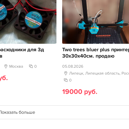
асходники для 3д
Two trees bluer plus принте
в
30х30х40см. продаю
Москва
0
05.08.2026
Липецк, Липецкая область, Рос
уб.
0
19000 руб.
Показать больше