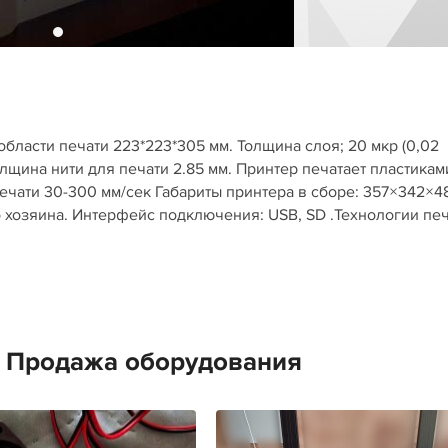
 области печати 223*223*305 мм. Толщина слоя; 20 мкр (0,02
олщина нити для печати 2.85 мм. Принтер печатает пластиками
печати 30-300 мм/сек Габариты принтера в сборе: 357×342×4
о хозяина. Интерфейс подключения: USB, SD .Технологии печ
е Продажа оборудования