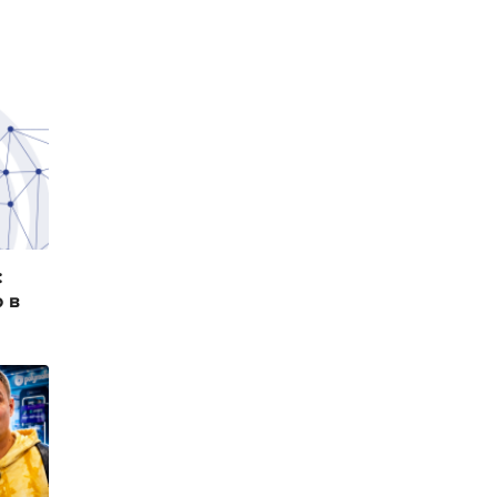
:
о в