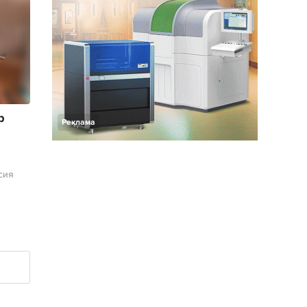
р
Реклама
сия