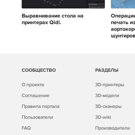
Выравнивание стола на
Операции
принтерах Qidi.
печать и
аортокор
шунтиро
СООБЩЕСТВО
РАЗДЕЛЫ
О проекте
3D-принтеры
Соглашение
3D-модели
Правила портала
3D-сканеры
Пользователи
3D-wiki
FAQ
Производители