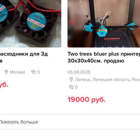
асходники для 3д
Two trees bluer plus принте
в
30х30х40см. продаю
Москва
0
05.08.2026
Липецк, Липецкая область, Рос
уб.
0
19000 руб.
Показать больше