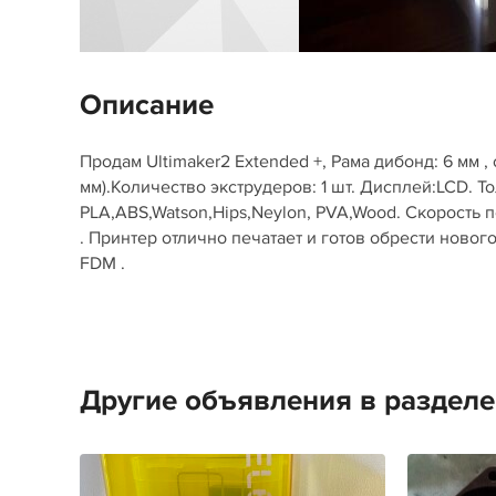
Описание
Продам Ultimaker2 Extended +, Рама дибонд: 6 мм ,
мм).Количество экструдеров: 1 шт. Дисплей:LCD. Т
PLA,ABS,Watson,Hips,Neylon, PVA,Wood. Скорость 
. Принтер отлично печатает и готов обрести новог
FDM .
Другие объявления в раздел