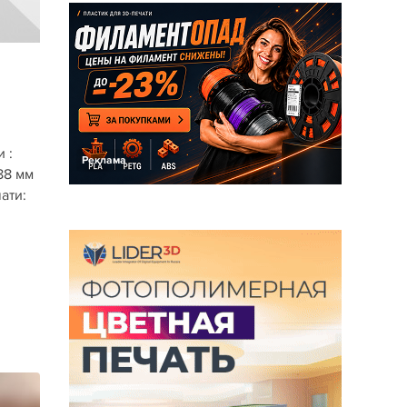
 :
Реклама
88 мм
ати: