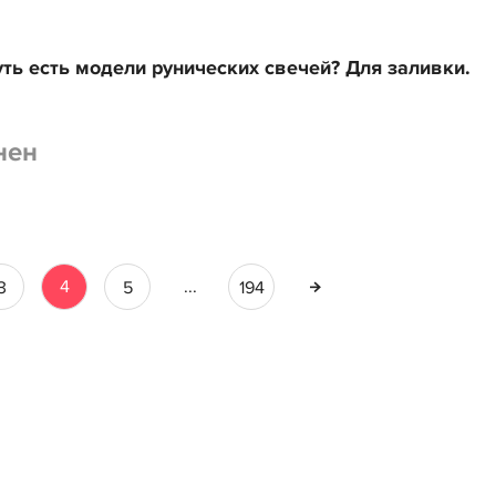
уть есть модели рунических свечей? Для заливки.
нен
4
...
3
5
194