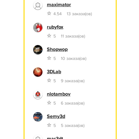
maximator
4.54
13 заказа(ов)
rubyfox
5
11 заказа(ов)
Shopwop
5
10 заказа(ов)
3DLab
5
9 заказа(ов)
nlotambov
5
6 заказа(ов)
Semy3d
5
5 заказа(ов)
mar3dt