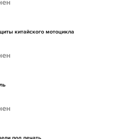
нен
щиты китайского мотоцикла
нен
ль
нен
ели под печать