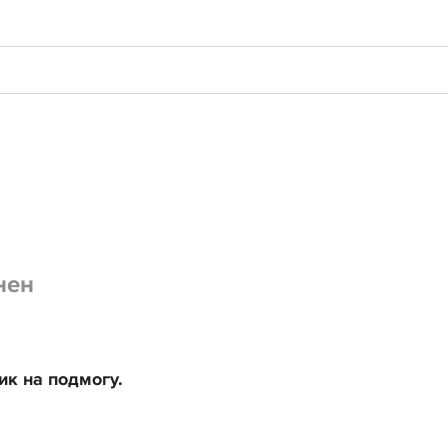
нен
к на подмогу.