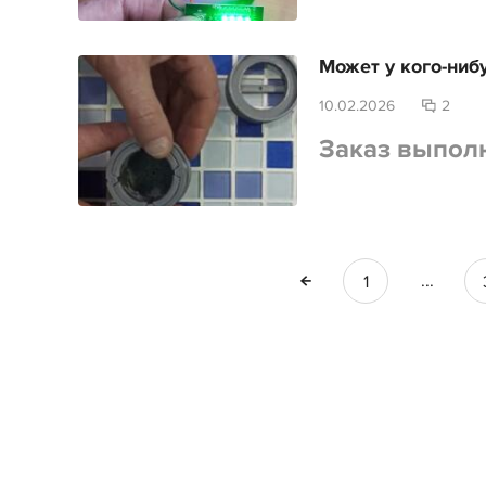
Может у кого-ниб
10.02.2026
2
Заказ выпол
...
1