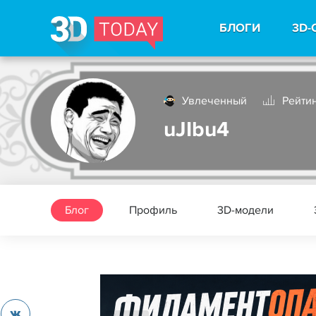
БЛОГИ
3D-
Увлеченный
Рейтин
uJIbu4
Блог
Профиль
3D-модели