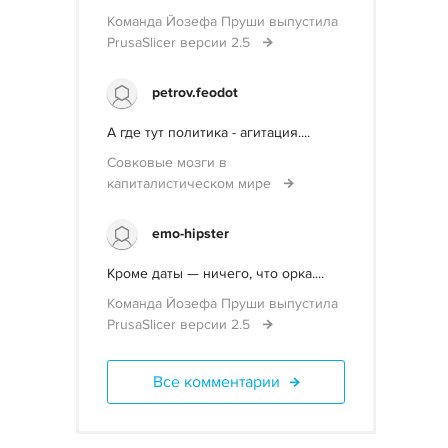
Команда Йозефа Пруши выпустила
PrusaSlicer версии 2.5
petrov.feodot
А где тут политика - агитация....
Совковые мозги в
капиталистическом мире
emo-hipster
Кроме даты — ничего, что орка....
Команда Йозефа Пруши выпустила
PrusaSlicer версии 2.5
Все комментарии