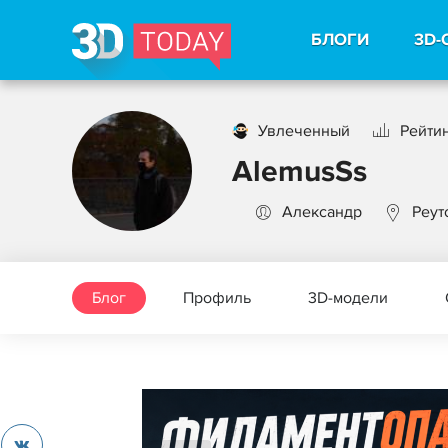
БЛОГИ
3D-
Увлеченный
Рейтин
AlemusSs
Александр
Реут
Блог
Профиль
3D-модели