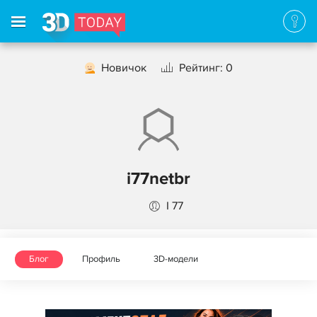
Новичок
Рейтинг: 0
i77netbr
I 77
Блог
Профиль
3D-модели