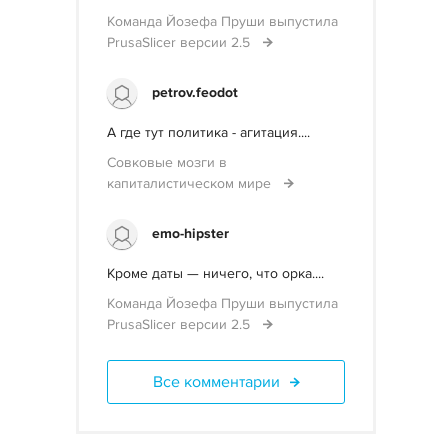
Команда Йозефа Пруши выпустила
PrusaSlicer версии 2.5
petrov.feodot
А где тут политика - агитация....
Совковые мозги в
капиталистическом мире
emo-hipster
Кроме даты — ничего, что орка....
Команда Йозефа Пруши выпустила
PrusaSlicer версии 2.5
Все комментарии