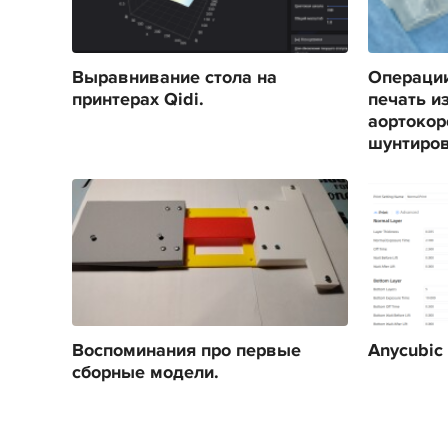
Выравнивание стола на
Операции
принтерах Qidi.
печать и
аортокор
шунтиро
Воспоминания про первые
Anycubic
сборные модели.