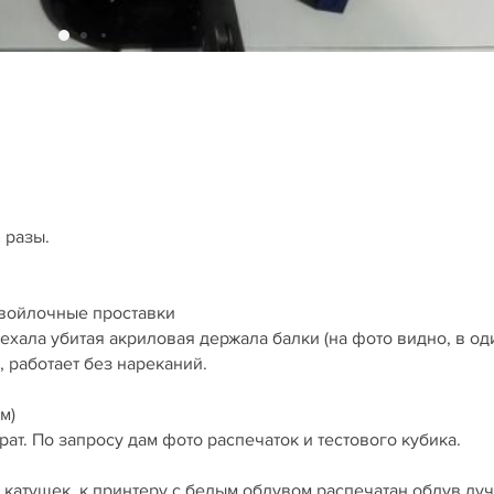
 рaзы.
войлoчные пpоcтaвки
ехала убитая акриловая держала балки (на фото видно, в од
, работает без нареканий.
м)
т. По запросу дам фото распечаток и тестового кубика.
 катушек, к принтеру с белым обдувом распечатан обдув лу