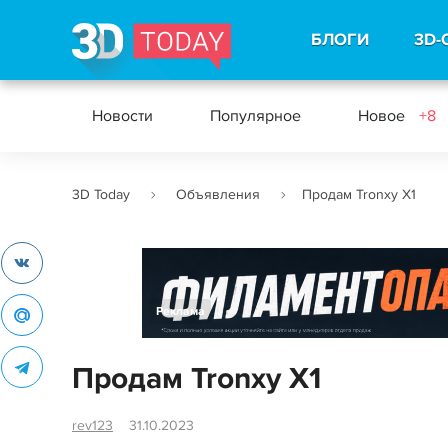
БЛОГИ
3D-
Новости
Популярное
Новое
+8
3D Today
Объявления
Продам Tronxy X1
Реклама
Продам Tronxy X1
rev123
31.10.2023