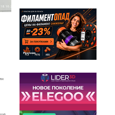
Реклама
ин
чше,