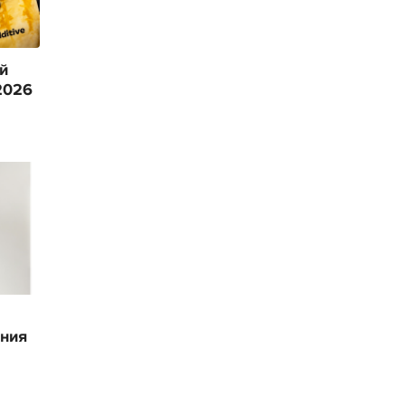
й
2026
ения