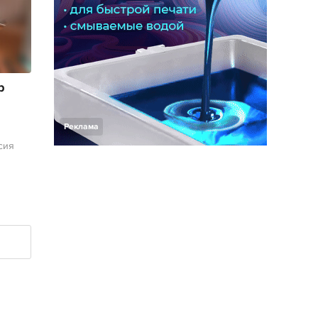
р
Реклама
сия