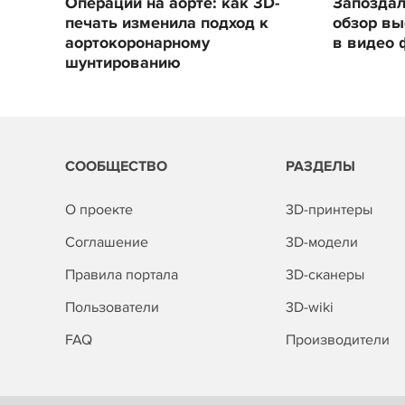
Операции на аорте: как 3D-
Запоздал
печать изменила подход к
обзор вы
аортокоронарному
в видео 
шунтированию
СООБЩЕСТВО
РАЗДЕЛЫ
О проекте
3D-принтеры
Соглашение
3D-модели
Правила портала
3D-сканеры
Пользователи
3D-wiki
FAQ
Производители