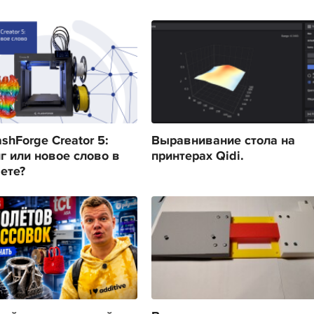
shForge Creator 5:
Выравнивание стола на
г или новое слово в
принтерах Qidi.
ете?