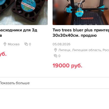
асходники для 3д
Two trees bluer plus принте
в
30х30х40см. продаю
Москва
0
05.08.2026
Липецк, Липецкая область, Рос
уб.
0
19000 руб.
Показать больше