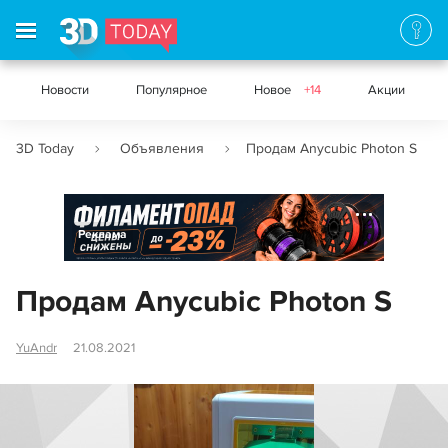
Новости
Популярное
Новое
+14
Акции
3D Today
Объявления
Продам Anycubic Photon S
Реклама
Продам Anycubic Photon S
YuAndr
21.08.2021