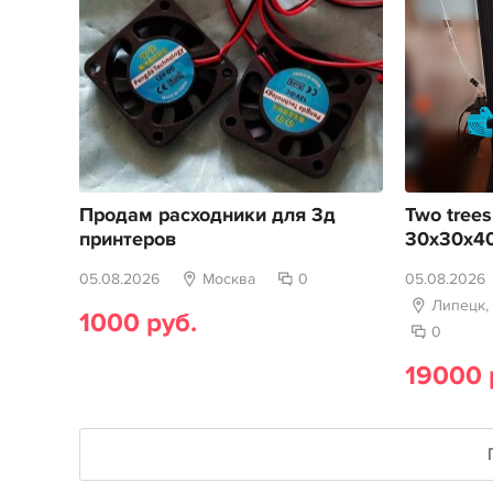
Продам расходники для 3д
Two trees
принтеров
30х30х4
05.08.2026
Москва
0
05.08.2026
Липецк,
1000 руб.
0
19000 