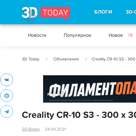
БЛОГИ
3D-
Новости
Популярное
Новое
+9
3D Today
Объявления
Creality CR-10 S3 - 30
Реклама
Creality CR-10 S3 - 300 x
3D-Bober
24.04.2021