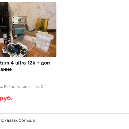
turn 4 ultra 12k + доп
вание
а. Район Кучино
0
руб.
Показать больше