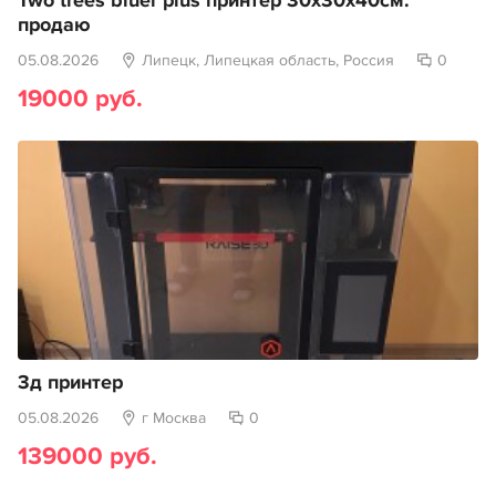
Two trees bluer plus принтер 30х30х40см.
продаю
05.08.2026
Липецк, Липецкая область, Россия
0
19000 руб.
3д принтер
05.08.2026
г Москва
0
139000 руб.