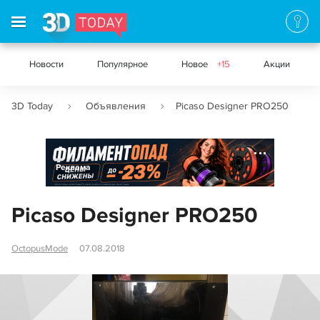
Новости
Популярное
Новое
+15
Акции
3D Today
Объявления
Picaso Designer PRO250
Реклама
Picaso Designer PRO250
OctopusMode
07.08.2018