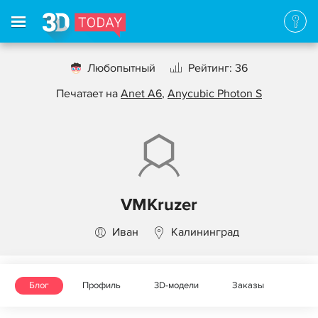
Любопытный
Рейтинг: 36
Печатает на
Anet A6
,
Anycubic Photon S
VMKruzer
Иван
Калининград
Блог
Профиль
3D-модели
Заказы