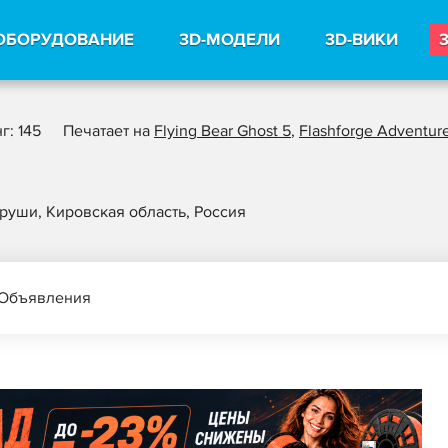
ОБОРУДОВАНИЕ
3D-МОДЕЛИ
3D-ВИКИ
г: 145
Печатает на
Flying Bear Ghost 5
,
Flashforge Adventur
хруши, Кировская область, Россия
Объявления