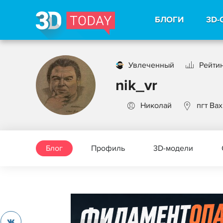
БЛОГИ
3D-
Увлеченный
Рейтин
nik_vr
Николай
пгт Ва
Блог
Профиль
3D-модели