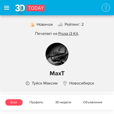
Новичок
Рейтинг: 2
Печатает на
Prusa i3 Kit
,
MaxT
Туйск Максим
Новосибирск
Блог
Профиль
3D-модели
Объявления