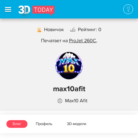
Новичок
Рейтинг: 0
Печатает на
ProJet 260C
,
max10afit
Max10 Afit
Блог
Профиль
3D-модели