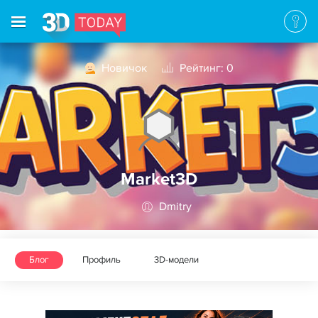
Новичок
Рейтинг: 0
Market3D
Dmitry
Блог
Профиль
3D-модели