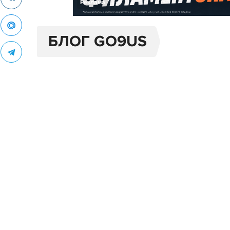
Реклама
БЛОГ GO9US