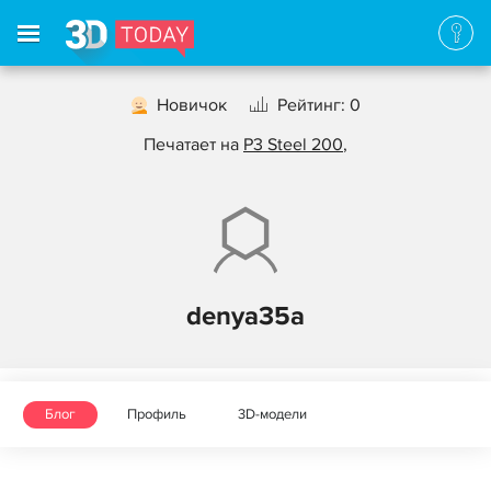
Новичок
Рейтинг: 0
Печатает на
P3 Steel 200
,
denya35a
Блог
Профиль
3D-модели